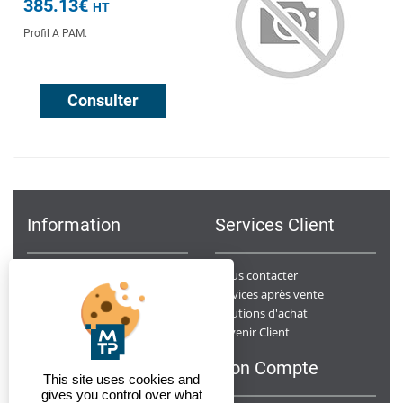
385.13€
HT
Profil A PAM.
Consulter
Information
Services Client
Notre Société
Nous contacter
Points de ventes
Services après vente
Données Personnelles
Solutions d'achat
Devenir Client
Conditions générales de ventes
F.A.Q
Mon Compte
This site uses cookies and
gives you control over what