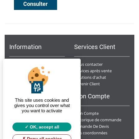
Consulter
Information
Services Client
Notre Société
Nous contacter
Points de ventes
Services après vente
Données Personnelles
Solutions d'achat
Devenir Client
Conditions générales de ventes
F.A.Q
Mon Compte
This site uses cookies and
gives you control over what
you want to activate
Mon Compte
Y a t-il un suivi des chantiers ?
Livrez-vous sur chantier ?
Historique de commande
Demande De Devis
Quelle est la disponibilité de vos produits ?
OK, accept all
Mes coordonnées
Deny all cookies