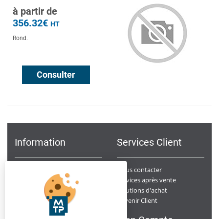
à partir de
356.32€
HT
Rond.
Consulter
Information
Services Client
Notre Société
Nous contacter
Points de ventes
Services après vente
Données Personnelles
Solutions d'achat
Devenir Client
Conditions générales de ventes