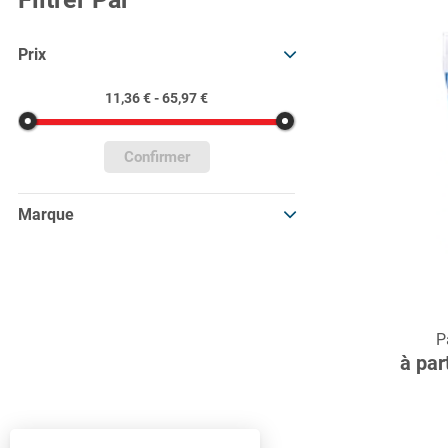
Prix
11,36 € - 65,97 €
Confirmer
Marque
C
P
à par