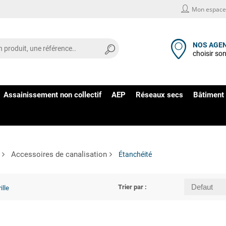
Mon espace 
NOS AGE
choisir so
Assainissement non collectif
AEP
Réseaux secs
Bâtiment 
Accessoires de canalisation
Étanchéité
Trier par :
ille