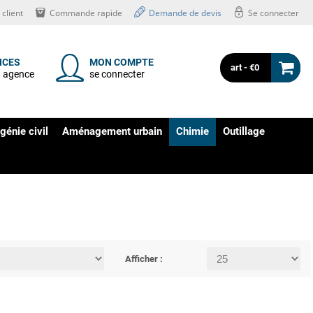
client
Commande rapide
Demande de devis
Se connecter
NCES
MON COMPTE
art - €0
n agence
se connecter
génie civil
Aménagement urbain
Chimie
Outillage
Afficher :