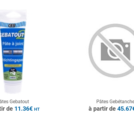
HT
ONSULTER
CONSULTER
âtes Gebatout
Pâtes Gebétanch
Demande de devis
Demande de devis
tir de
11.36€
à partir de
45.67
HT