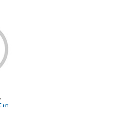
HT
e
€
HT