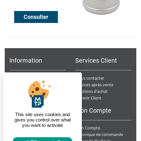
Consulter
Information
Services Client
Notre Société
Nous contacter
Points de ventes
Services après vente
Données Personnelles
Solutions d'achat
Devenir Client
Conditions générales de ventes
F.A.Q
Mon Compte
This site uses cookies and
gives you control over what
you want to activate
Mon Compte
Y a t-il un suivi des chantiers ?
Livrez-vous sur chantier ?
Historique de commande