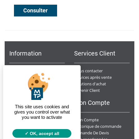
Consulter
Information
Services Client
Notre Société
Nous contacter
Points de ventes
Services après vente
Données Personnelles
Solutions d'achat
Devenir Client
Conditions générales de ventes
F.A.Q
Mon Compte
This site uses cookies and
gives you control over what
you want to activate
Mon Compte
Y a t-il un suivi des chantiers ?
Livrez-vous sur chantier ?
Historique de commande
Demande De Devis
Quelle est la disponibilité de vos produits ?
OK, accept all