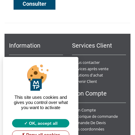
Consulter
Information
Services Client
Notre Société
Nous contacter
Points de ventes
Services après vente
Données Personnelles
Solutions d'achat
Devenir Client
Conditions générales de ventes
F.A.Q
Mon Compte
This site uses cookies and
gives you control over what
you want to activate
Mon Compte
Y a t-il un suivi des chantiers ?
Livrez-vous sur chantier ?
Historique de commande
Demande De Devis
Quelle est la disponibilité de vos produits ?
OK, accept all
Mes coordonnées
Deny all cookies