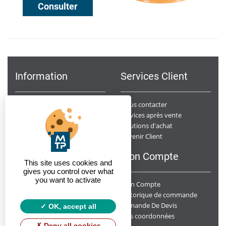
Consulter
Information
Services Client
Notre Société
Nous contacter
Points de ventes
Services après vente
Données Personnelles
Solutions d'achat
Devenir Client
Conditions générales de ventes
F.A.Q
Mon Compte
This site uses cookies and
gives you control over what
you want to activate
Mon Compte
Y a t-il un suivi des chantiers ?
Livrez-vous sur chantier ?
Historique de commande
Demande De Devis
Quelle est la disponibilité de vos produits ?
OK, accept all
Mes coordonnées
Deny all cookies