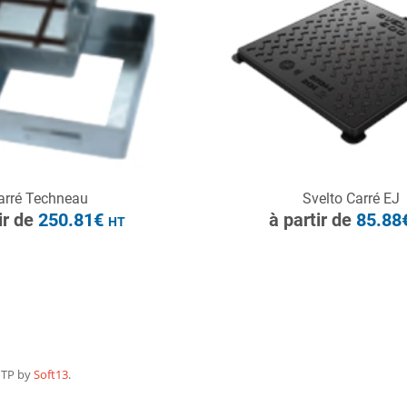
HT
ONSULTER
CONSULTER
arré Techneau
Svelto Carré EJ
Demande de devis
Demande de devis
ir de
250.81€
à partir de
85.88
HT
MTP by
Soft13
.