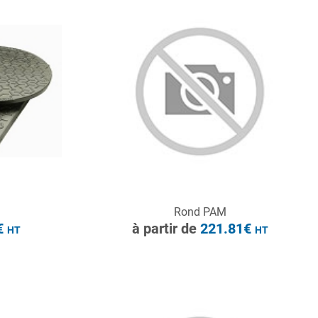
HT
CONSULTER
Rond PAM
Demande de devis
€
à partir de
221.81€
HT
HT