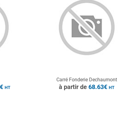
HT
CONSULTER
Carré Fonderie Dechaumont
Demande de devis
0€
à partir de
68.63€
HT
HT