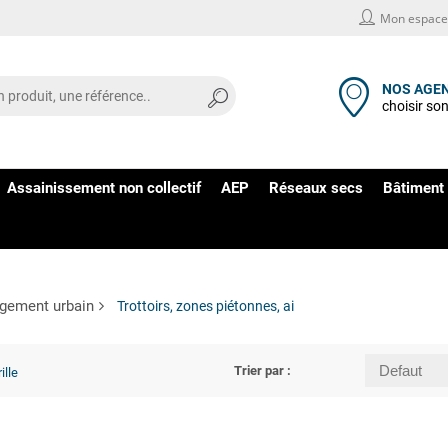
Mon espace 
NOS AGE
choisir so
Assainissement non collectif
AEP
Réseaux secs
Bâtiment 
ement urbain
Trottoirs, zones piétonnes, ai
Trier par :
ille