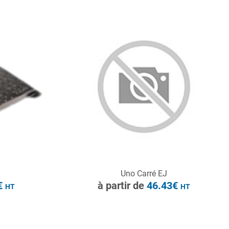
HT
CONSULTER
Uno Carré EJ
Demande de devis
€
à partir de
46.43€
HT
HT