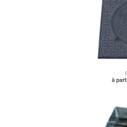
C
à part