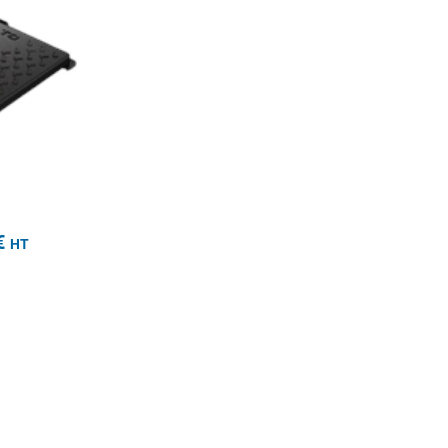
HT
€
HT