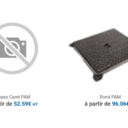
HT
ONSULTER
CONSULTER
sess Carré PAM
Rond PAM
Demande de devis
Demande de devis
tir de
52.59€
à partir de
96.06
HT