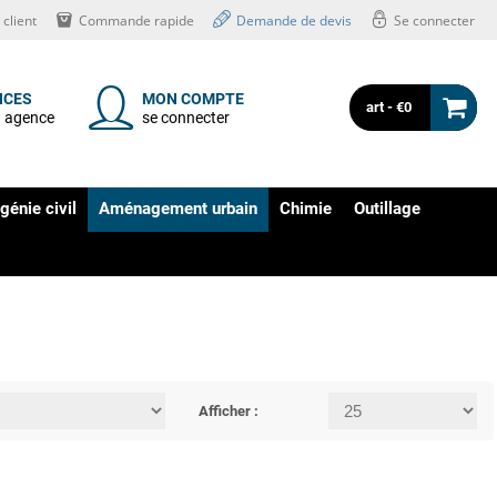
client
Commande rapide
Demande de devis
Se connecter
NCES
MON COMPTE
art - €0
n agence
se connecter
génie civil
Aménagement urbain
Chimie
Outillage
Afficher :