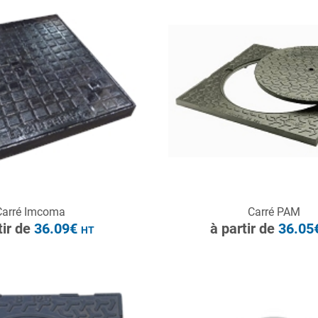
HT
ONSULTER
CONSULTER
Carré Imcoma
Carré PAM
Demande de devis
Demande de devis
tir de
36.09€
à partir de
36.05
HT