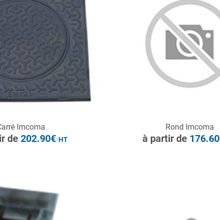
HT
ONSULTER
CONSULTER
Carré Imcoma
Rond Imcoma
Demande de devis
Demande de devis
ir de
202.90€
à partir de
176.6
HT