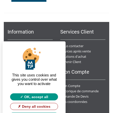
Information
Services Client
Notre Société
Nous contacter
Points de ventes
Services après vente
Données Personnelles
Solutions d'achat
Devenir Client
Conditions générales de ventes
F.A.Q
Mon Compte
This site uses cookies and
gives you control over what
you want to activate
Mon Compte
Y a t-il un suivi des chantiers ?
Livrez-vous sur chantier ?
Historique de commande
Demande De Devis
Quelle est la disponibilité de vos produits ?
OK, accept all
Mes coordonnées
Deny all cookies